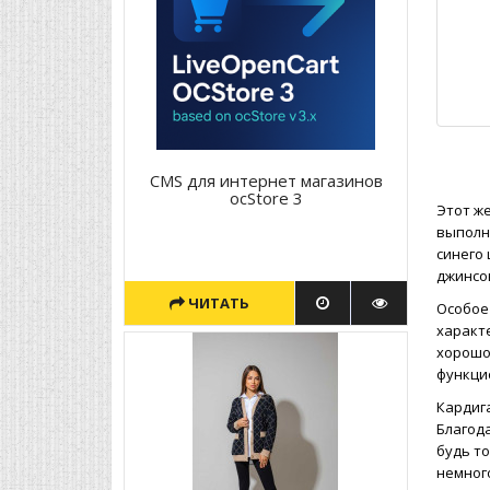
CMS для интернет магазинов
ocStore 3
Этот же
выполн
синего
джинсов
ЧИТАТЬ
Особое
характ
хорошо
функцио
Кардига
Благод
будь то
немног