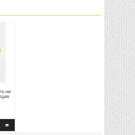
го не
кция