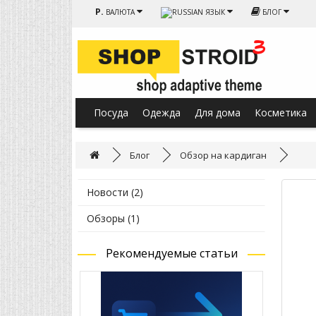
Р.
ВАЛЮТА
ЯЗЫК
БЛОГ
Посуда
Одежда
Для дома
Косметика
Блог
Обзор на кардиган
Новости (2)
Обзоры (1)
Рекомендуемые статьи