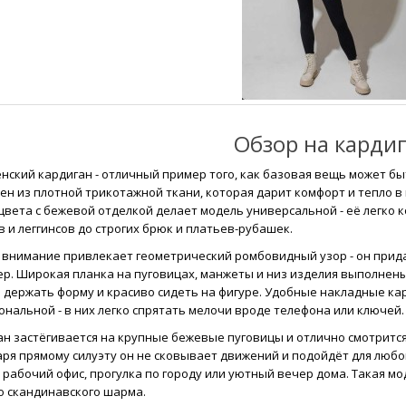
Обзор на карди
нский кардиган - отличный пример того, как базовая вещь может быт
ен из плотной трикотажной ткани, которая дарит комфорт и тепло в
 цвета с бежевой отделкой делает модель универсальной - её легко
 и леггинсов до строгих брюк и платьев-рубашек.
 внимание привлекает геометрический ромбовидный узор - он прид
ер. Широкая планка на пуговицах, манжеты и низ изделия выполнены
 держать форму и красиво сидеть на фигуре. Удобные накладные кар
нальной - в них легко спрятать мелочи вроде телефона или ключей.
н застёгивается на крупные бежевые пуговицы и отлично смотрится к
аря прямому силуэту он не сковывает движений и подойдёт для любо
 рабочий офис, прогулка по городу или уютный вечер дома. Такая м
о скандинавского шарма.