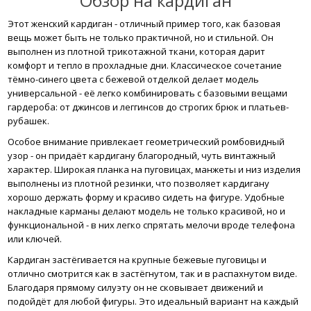
Обзор на кардиган
Этот женский кардиган - отличный пример того, как базовая
вещь может быть не только практичной, но и стильной. Он
выполнен из плотной трикотажной ткани, которая дарит
комфорт и тепло в прохладные дни. Классическое сочетание
тёмно-синего цвета с бежевой отделкой делает модель
универсальной - её легко комбинировать с базовыми вещами
гардероба: от джинсов и леггинсов до строгих брюк и платьев-
рубашек.
Особое внимание привлекает геометрический ромбовидный
узор - он придаёт кардигану благородный, чуть винтажный
характер. Широкая планка на пуговицах, манжеты и низ изделия
выполнены из плотной резинки, что позволяет кардигану
хорошо держать форму и красиво сидеть на фигуре. Удобные
накладные карманы делают модель не только красивой, но и
функциональной - в них легко спрятать мелочи вроде телефона
или ключей.
Кардиган застёгивается на крупные бежевые пуговицы и
отлично смотрится как в застёгнутом, так и в распахнутом виде.
Благодаря прямому силуэту он не сковывает движений и
подойдёт для любой фигуры. Это идеальный вариант на каждый