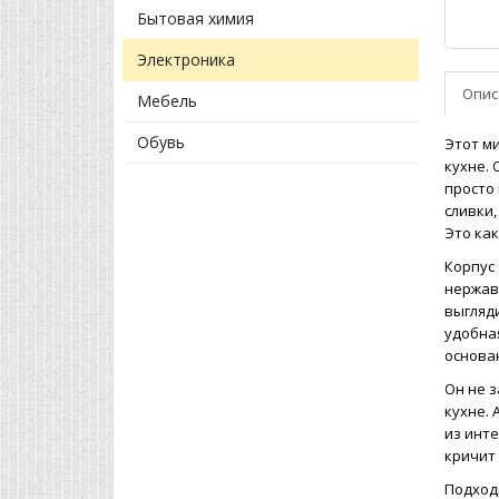
Бытовая химия
Электроника
Опис
Мебель
Обувь
Этот ми
кухне. 
просто 
сливки,
Это как
Корпус 
нержаве
выгляди
удобна
основан
Он не 
кухне. 
из инте
кричит 
Подходи