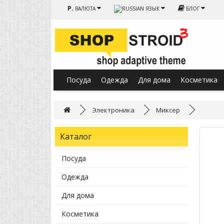
Р.
ВАЛЮТА
ЯЗЫК
БЛОГ
Посуда
Одежда
Для дома
Косметика
Электроника
Миксер
Каталог
Посуда
Одежда
Для дома
Косметика