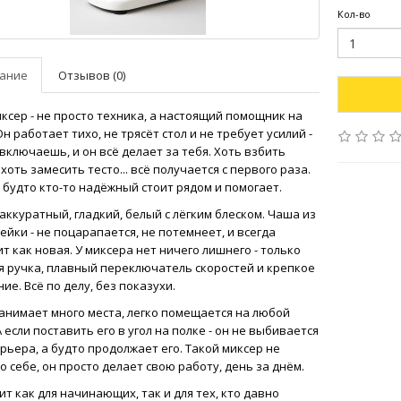
Кол-во
ание
Отзывов (0)
ксер - не просто техника, а настоящий помощник на
Он работает тихо, не трясёт стол и не требует усилий -
включаешь, и он всё делает за тебя. Хоть взбить
 хоть замесить тесто... всё получается с первого раза.
 будто кто-то надёжный стоит рядом и помогает.
аккуратный, гладкий, белый с лёгким блеском. Чаша из
йки - не поцарапается, не потемнеет, и всегда
т как новая. У миксера нет ничего лишнего - только
я ручка, плавный переключатель скоростей и крепкое
ие. Всё по делу, без показухи.
занимает много места, легко помещается на любой
А если поставить его в угол на полке - он не выбивается
рьера, а будто продолжает его. Такой миксер не
о себе, он просто делает свою работу, день за днём.
т как для начинающих, так и для тех, кто давно