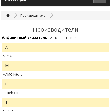
Производитель
Производители
Алфавитный указатель
A
M
P
T
В
С
A
ABCD+
M
MAMO Kitchen
P
Politeh corp
T